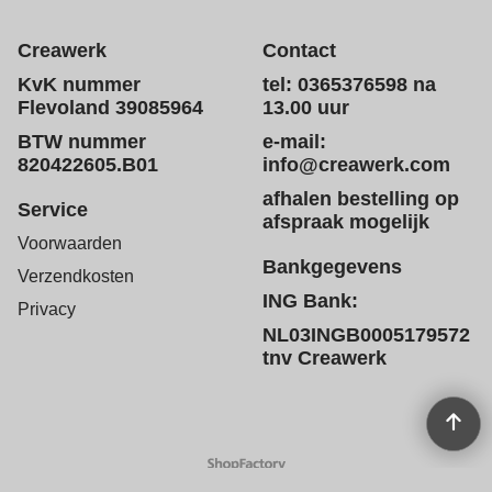
Creawerk
Contact
KvK nummer
tel: 0365376598 na
Flevoland 39085964
13.00 uur
BTW nummer
e-mail:
820422605.B01
info@creawerk.com
afhalen bestelling op
Service
afspraak mogelijk
Voorwaarden
Bankgegevens
Verzendkosten
ING Bank:
Privacy
NL03INGB0005179572
tnv Creawerk
Webwinkel gemaakt met
ShopFactory webwinkel
software.