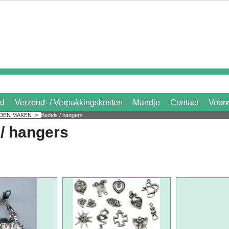
id
Verzend- / Verpakkingskosten
Mandje
Contact
Voor
ADEN MAKEN
>
Bedels / hangers
/ hangers