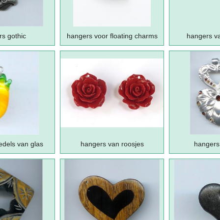
s gothic
hangers voor floating charms
hangers va
edels van glas
hangers van roosjes
hangers 