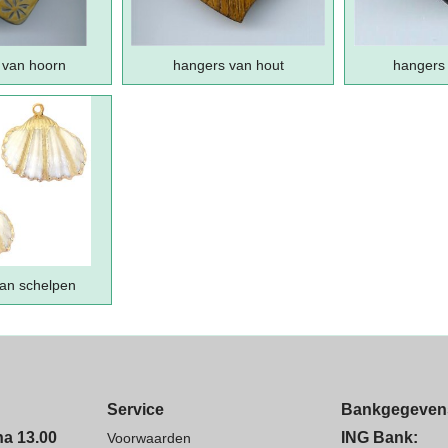
 van hoorn
hangers van hout
hangers
an schelpen
Service
Bankgegeven
na 13.00
ING Bank:
Voorwaarden