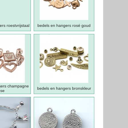
rs roestvrijstaal
bedels en hangers rosé goud
gers champagne
bedels en hangers bronskleur
ose