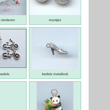
n kinderen
muntjes
bedels
bedels metallook