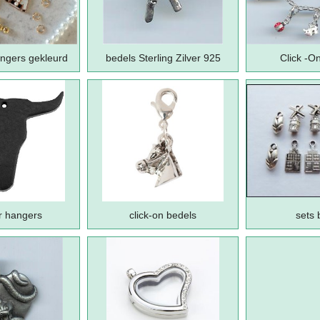
ngers gekleurd
bedels Sterling Zilver 925
Click -O
r hangers
click-on bedels
sets 