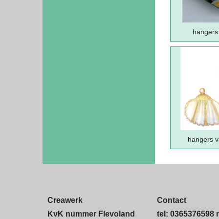
hangers
hangers v
Creawerk
Contact
KvK nummer Flevoland
tel: 0365376598 