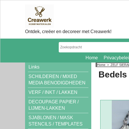
Ontdek, creëer en decoreer met Creawerk!
Home
Privacybele
Home
>
ZELF SIER
Links
Bedels 
SCHILDEREN / MIXED
MEDIA BENODIGDHEDEN
VERF / INKT / LAKKEN
DECOUPAGE PAPIER /
LIJMEN-LAKKEN
SJABLONEN / MASK
STENCILS / TEMPLATES