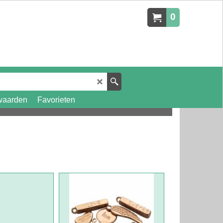
0
waarden
Favorieten