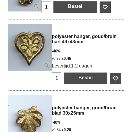
Bestel
polyester hanger, goud/bruin
hart 49x43mm
-40%
0.77
0.46
€
€
Levertijd:
1-2 dagen
Bestel
polyester hanger, goud/bruin
blad 30x26mm
-40%
0.34
0.20
€
€