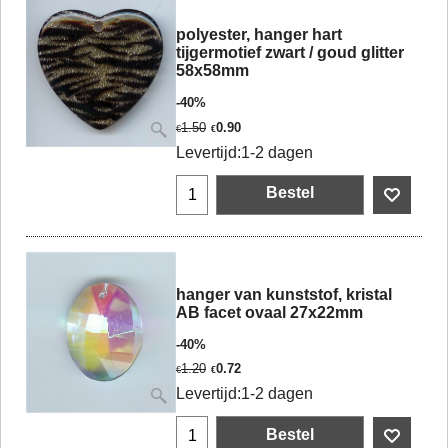
polyester, hanger hart
tijgermotief zwart / goud glitter
58x58mm
-40%
1.50
0.90
€
€
Levertijd:
1-2 dagen
Bestel
hanger van kunststof, kristal
AB facet ovaal 27x22mm
-40%
1.20
0.72
€
€
Levertijd:
1-2 dagen
Bestel