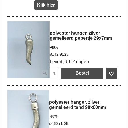
Klik hier
polyester hanger, zilver
gemelleerd pepertje 29x7mm
-40%
0.42
0.25
€
€
Levertijd:
1-2 dagen
Bestel
polyester hanger, zilver
gemelleerd tand 90x60mm
-40%
2.60
1.56
€
€