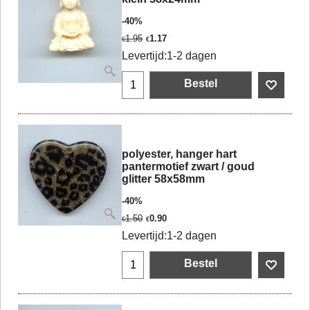
-40%
1.95
1.17
€
€
Levertijd:
1-2 dagen
Bestel
polyester, hanger hart
pantermotief zwart / goud
glitter 58x58mm
-40%
1.50
0.90
€
€
Levertijd:
1-2 dagen
Bestel