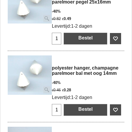
parelmoer pegel 25x16mm
-40%
0.82
0.49
€
€
Levertijd:
1-2 dagen
Bestel
polyester hanger, champagne
parelmoer bal met oog 14mm
-40%
0.46
0.28
€
€
Levertijd:
1-2 dagen
Bestel