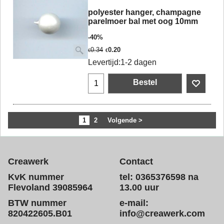
polyester hanger, champagne
parelmoer bal met oog 10mm
-40%
0.34
0.20
€
€
Levertijd:
1-2 dagen
Bestel
1
2
Volgende >
Creawerk
Contact
KvK nummer
tel: 0365376598 na
Flevoland 39085964
13.00 uur
BTW nummer
e-mail:
820422605.B01
info@creawerk.com