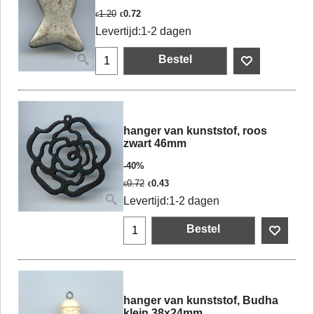
1.20
0.72
€
€
Levertijd:
1-2 dagen
Bestel
hanger van kunststof, roos
zwart 46mm
-40%
0.72
0.43
€
€
Levertijd:
1-2 dagen
Bestel
hanger van kunststof, Budha
klein 38x24mm