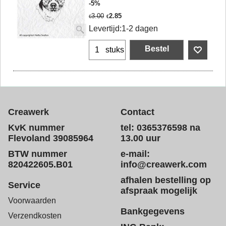
-5%
3.00
2.85
€
€
Levertijd:
1-2 dagen
Bestel
stuks
Creawerk
Contact
KvK nummer
tel: 0365376598 na
Flevoland 39085964
13.00 uur
BTW nummer
e-mail:
820422605.B01
info@creawerk.com
afhalen bestelling op
Service
afspraak mogelijk
Voorwaarden
Bankgegevens
Verzendkosten