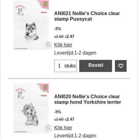
ANI021 Nellie's Choice clear
stamp Pussycat
-5%
2.60
2.47
€
€
Klik hier
Levertijd:
1-2 dagen
Bestel
stuks
ANI020 Nellie's Choice clear
stamp hond Yorkshire terrier
-5%
2.60
2.47
€
€
Klik hier
Levertijd:
1-2 dagen