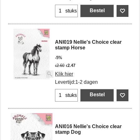
Bestel
stuks
ANI019 Nellie's Choice clear
stamp Horse
-5%
2.60
2.47
€
€
Klik hier
Levertijd:
1-2 dagen
Bestel
stuks
ANI016 Nellie's Choice clear
stamp Dog