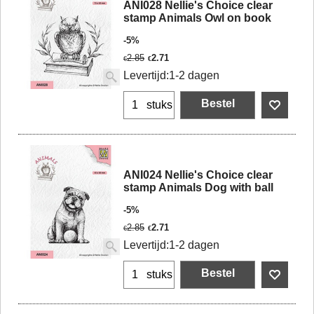
ANI028 Nellie's Choice clear
stamp Animals Owl on book
-5%
2.85
2.71
€
€
Levertijd:
1-2 dagen
Bestel
stuks
ANI024 Nellie's Choice clear
stamp Animals Dog with ball
-5%
2.85
2.71
€
€
Levertijd:
1-2 dagen
Bestel
stuks