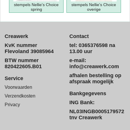
stempels Nellie's Choice
stempels Nellie's Choice
spring
overige
Creawerk
Contact
KvK nummer
tel: 0365376598 na
Flevoland 39085964
13.00 uur
BTW nummer
e-mail:
820422605.B01
info@creawerk.com
afhalen bestelling op
Service
afspraak mogelijk
Voorwaarden
Bankgegevens
Verzendkosten
ING Bank:
Privacy
NL03INGB0005179572
tnv Creawerk