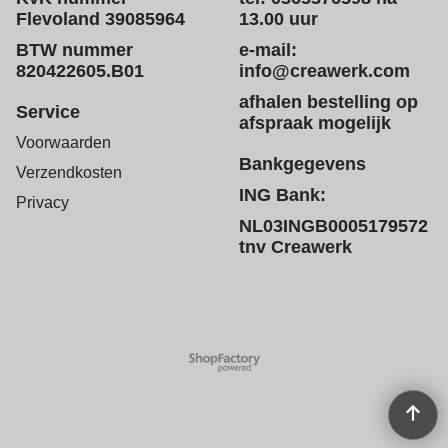
Flevoland 39085964
13.00 uur
BTW nummer
e-mail:
820422605.B01
info@creawerk.com
afhalen bestelling op
Service
afspraak mogelijk
Voorwaarden
Bankgegevens
Verzendkosten
ING Bank:
Privacy
NL03INGB0005179572
tnv Creawerk
Webwinkel gemaakt met
ShopFactory webwinkel
software.