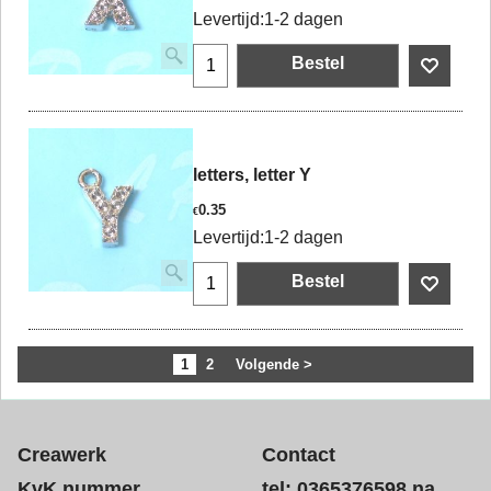
Levertijd:
1-2 dagen
Bestel
letters, letter Y
0.35
€
Levertijd:
1-2 dagen
Bestel
1
2
Volgende >
Creawerk
Contact
KvK nummer
tel: 0365376598 na