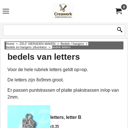
0
Home
>
ZELF SIERADEN MAKEN
>
Bedels / hangers
>
bedels en hangers zilverkleur
>
bedels letters
bedels van letters
Voor de hele rubriek letters geldt op=op.
De letters zijn 8x9mm groot.
Er passen puntstrassen of platte plakstrassen in/op van
2mm.
letters, letter B
0.35
€