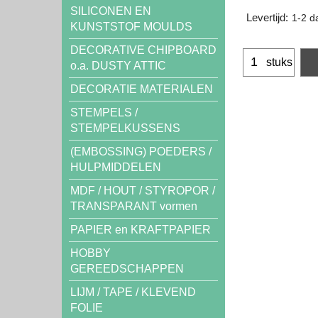
SILICONEN EN
Levertijd:
1-2 d
KUNSTSTOF MOULDS
DECORATIVE CHIPBOARD
stuks
o.a. DUSTY ATTIC
DECORATIE MATERIALEN
STEMPELS /
STEMPELKUSSENS
(EMBOSSING) POEDERS /
HULPMIDDELEN
MDF / HOUT / STYROPOR /
TRANSPARANT vormen
PAPIER en KRAFTPAPIER
HOBBY
GEREEDSCHAPPEN
LIJM / TAPE / KLEVEND
FOLIE