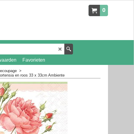
0
waarden
Favorieten
 decoupage
>
ortensia en roos 33 x 33cm Ambiente