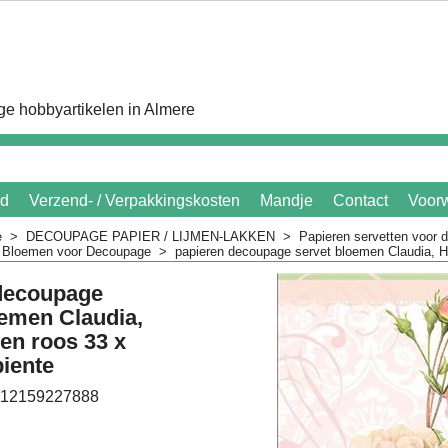
e hobbyartikelen in Almere
id
Verzend- / Verpakkingskosten
Mandje
Contact
Voor
e
>
DECOUPAGE PAPIER / LIJMEN-LAKKEN
>
Papieren servetten voor
n Bloemen voor Decoupage
>
papieren decoupage servet bloemen Claudia, H
decoupage
oemen Claudia,
en roos 33 x
iente
12159227888