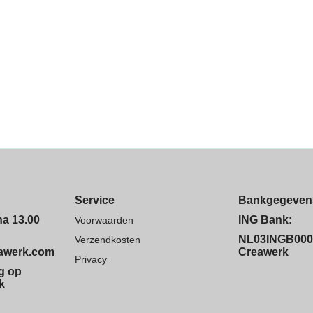
Service
Bankgegeven
na 13.00
ING Bank:
Voorwaarden
NL03INGB000
Verzendkosten
eawerk.com
Creawerk
Privacy
ng op
k