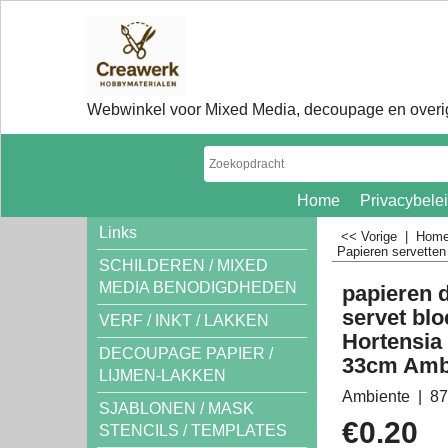
Webwinkel voor Mixed Media, decoupage en overig
Home
Privacybele
Links
<< Vorige
|
Hom
Papieren servette
SCHILDEREN / MIXED
MEDIA BENODIGDHEDEN
papieren 
servet bl
VERF / INKT / LAKKEN
Hortensia 
DECOUPAGE PAPIER /
33cm Amb
LIJMEN-LAKKEN
Ambiente
87
SJABLONEN / MASK
€
0.20
STENCILS / TEMPLATES