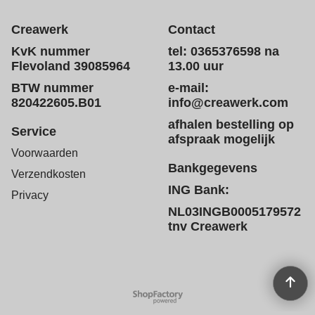
Creawerk
Contact
KvK nummer
tel: 0365376598 na
Flevoland 39085964
13.00 uur
BTW nummer
e-mail:
820422605.B01
info@creawerk.com
afhalen bestelling op
Service
afspraak mogelijk
Voorwaarden
Bankgegevens
Verzendkosten
ING Bank:
Privacy
NL03INGB0005179572
tnv Creawerk
Webwinkel gemaakt met
ShopFactory webwinkel
software.