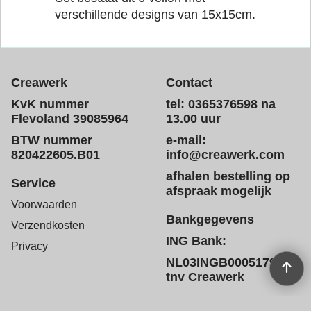
verschillende designs van 15x15cm.
Creawerk
Contact
KvK nummer
tel: 0365376598 na
Flevoland 39085964
13.00 uur
BTW nummer
e-mail:
820422605.B01
info@creawerk.com
afhalen bestelling op
Service
afspraak mogelijk
Voorwaarden
Bankgegevens
Verzendkosten
ING Bank:
Privacy
NL03INGB0005179572
tnv Creawerk