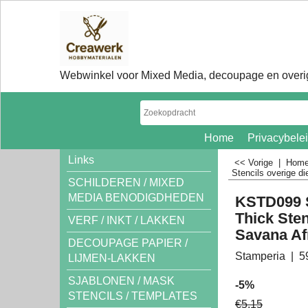
Webwinkel voor Mixed Media, decoupage en overig
Home
Privacybele
Links
<< Vorige
|
Hom
Stencils overige di
SCHILDEREN / MIXED
MEDIA BENODIGDHEDEN
KSTD099 
Thick Ste
VERF / INKT / LAKKEN
Savana Af
DECOUPAGE PAPIER /
Stamperia
5
LIJMEN-LAKKEN
SJABLONEN / MASK
-5%
STENCILS / TEMPLATES
€
5.15