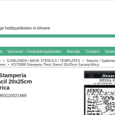
e hobbyartikelen in Almere
id
Verzend- / Verpakkingskosten
Mandje
Contact
Voor
e
>
SJABLONEN / MASK STENCILS / TEMPLATES
>
Stencils / Sjablon
eren
>
KSTD099 Stamperia Thick Stencil 20x25cm Savana Africa
Stamperia
ncil 20x25cm
rica
993110021469