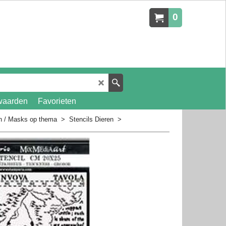
0
waarden
Favorieten
en / Masks op thema
>
Stencils Dieren
>