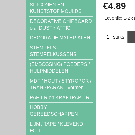
€
4.89
SILICONEN EN
KUNSTSTOF MOULDS
Levertijd:
1-2 d
DECORATIVE CHIPBOARD
o.a. DUSTY ATTIC
stuks
DECORATIE MATERIALEN
STEMPELS /
STEMPELKUSSENS
(EMBOSSING) POEDERS /
HULPMIDDELEN
MDF / HOUT / STYROPOR /
TRANSPARANT vormen
PAPIER en KRAFTPAPIER
HOBBY
GEREEDSCHAPPEN
LIJM / TAPE / KLEVEND
FOLIE