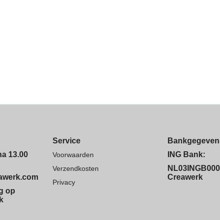
Service
Bankgegeven
na 13.00
ING Bank:
Voorwaarden
NL03INGB000
Verzendkosten
eawerk.com
Creawerk
Privacy
ng op
k