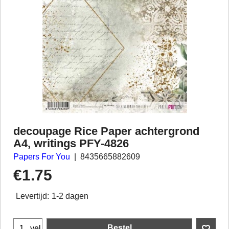
decoupage Rice Paper achtergrond
A4, writings PFY-4826
Papers For You
8435665882609
€
1.75
Levertijd:
1-2 dagen
Bestel
vel