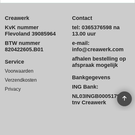
Creawerk
Contact
KvK nummer
tel: 0365376598 na
Flevoland 39085964
13.00 uur
BTW nummer
e-mail:
820422605.B01
info@creawerk.com
afhalen bestelling op
Service
afspraak mogelijk
Voorwaarden
Bankgegevens
Verzendkosten
ING Bank:
Privacy
NL03INGB0005179572
tnv Creawerk
Webwinkel gemaakt met
ShopFactory webwinkel