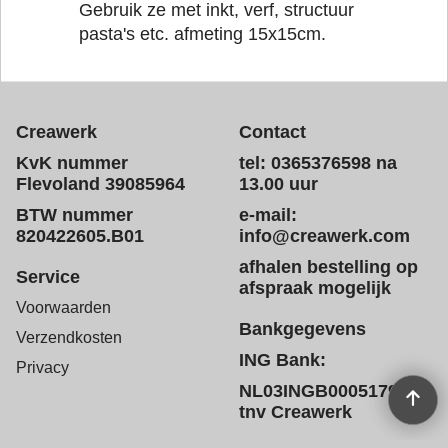
Gebruik ze met inkt, verf, structuur
pasta's etc. afmeting 15x15cm.
Creawerk
Contact
KvK nummer
tel: 0365376598 na
Flevoland 39085964
13.00 uur
BTW nummer
e-mail:
820422605.B01
info@creawerk.com
afhalen bestelling op
Service
afspraak mogelijk
Voorwaarden
Bankgegevens
Verzendkosten
ING Bank:
Privacy
NL03INGB0005179572
tnv Creawerk