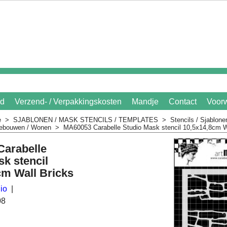
id
Verzend- / Verpakkingskosten
Mandje
Contact
Voor
e
>
SJABLONEN / MASK STENCILS / TEMPLATES
>
Stencils / Sjablon
 Gebouwen / Wonen
>
MA60053 Carabelle Studio Mask stencil 10,5x14,8cm W
arabelle
k stencil
cm Wall Bricks
io
08