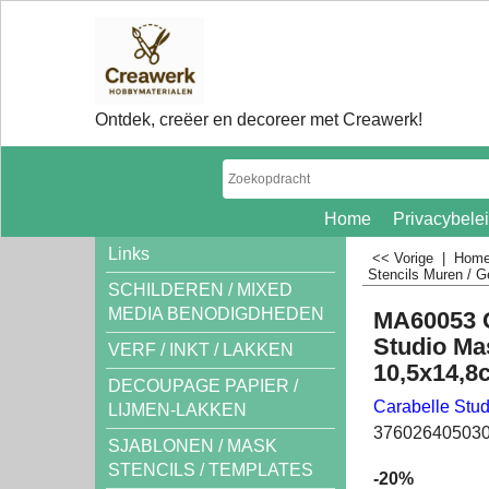
Ontdek, creëer en decoreer met Creawerk!
Home
Privacybele
Links
<< Vorige
|
Hom
Stencils Muren /
SCHILDEREN / MIXED
MEDIA BENODIGDHEDEN
MA60053 C
Studio Mas
VERF / INKT / LAKKEN
10,5x14,8
DECOUPAGE PAPIER /
Carabelle Stud
LIJMEN-LAKKEN
37602640503
SJABLONEN / MASK
STENCILS / TEMPLATES
-20%