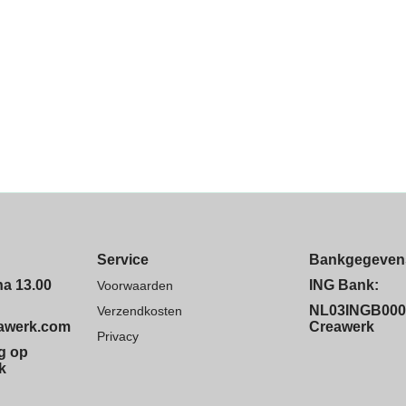
Service
Bankgegeven
na 13.00
ING Bank:
Voorwaarden
NL03INGB000
Verzendkosten
eawerk.com
Creawerk
Privacy
ng op
k