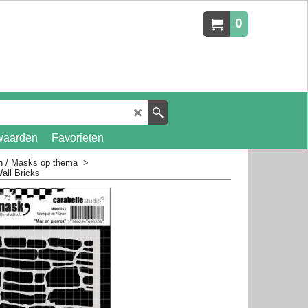
0
waarden
Favorieten
en / Masks op thema
>
all Bricks