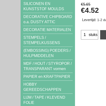
SILICONEN EN
€
5.65
€
4.52
KUNSTSTOF MOULDS
DECORATIVE CHIPBOARD
Levertijd:
1-2 d
o.a. DUSTY ATTIC
DECORATIE MATERIALEN
stuks
STEMPELS /
STEMPELKUSSENS
(EMBOSSING) POEDERS /
HULPMIDDELEN
MDF / HOUT / STYROPOR /
TRANSPARANT vormen
PAPIER en KRAFTPAPIER
HOBBY
GEREEDSCHAPPEN
LIJM / TAPE / KLEVEND
FOLIE