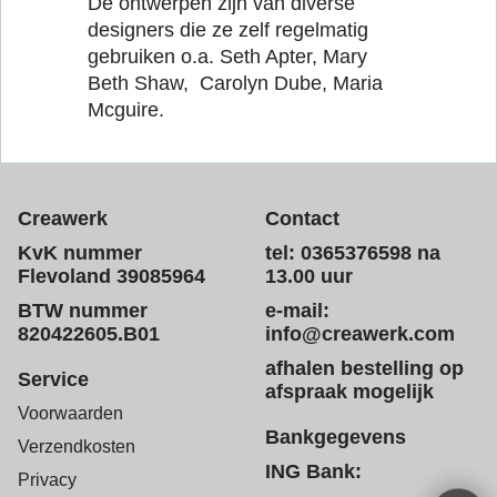
De ontwerpen zijn van diverse
designers die ze zelf regelmatig
gebruiken o.a. Seth Apter, Mary
Beth Shaw, Carolyn Dube, Maria
Mcguire.
Creawerk
Contact
KvK nummer
tel: 0365376598 na
Flevoland 39085964
13.00 uur
BTW nummer
e-mail:
820422605.B01
info@creawerk.com
afhalen bestelling op
Service
afspraak mogelijk
Voorwaarden
Bankgegevens
Verzendkosten
ING Bank:
Privacy