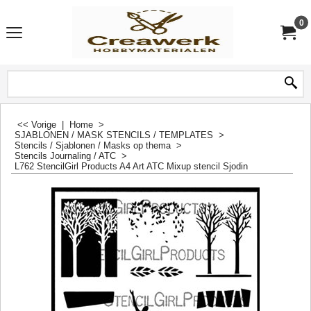
0
<< Vorige
|
Home
>
SJABLONEN / MASK STENCILS / TEMPLATES
>
Stencils / Sjablonen / Masks op thema
>
Stencils Journaling / ATC
>
L762 StencilGirl Products A4 Art ATC Mixup stencil Sjodin