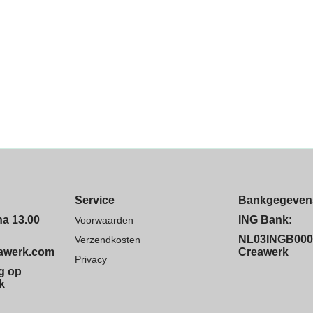
Service
Bankgegeven
na 13.00
ING Bank:
Voorwaarden
NL03INGB000
Verzendkosten
eawerk.com
Creawerk
Privacy
ng op
k