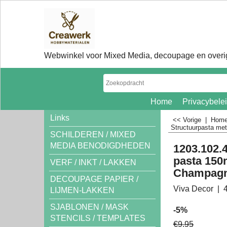
Webwinkel voor Mixed Media, decoupage en overig
Home
Privacybele
Links
<< Vorige
|
Hom
Structuurpasta met 
SCHILDEREN / MIXED
MEDIA BENODIGDHEDEN
1203.102.4
pasta 150
VERF / INKT / LAKKEN
Champag
DECOUPAGE PAPIER /
Viva Decor
LIJMEN-LAKKEN
SJABLONEN / MASK
-5%
STENCILS / TEMPLATES
€
9.95