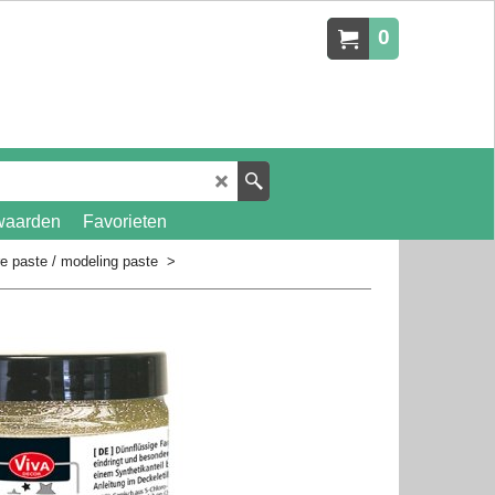
0
waarden
Favorieten
re paste / modeling paste
>