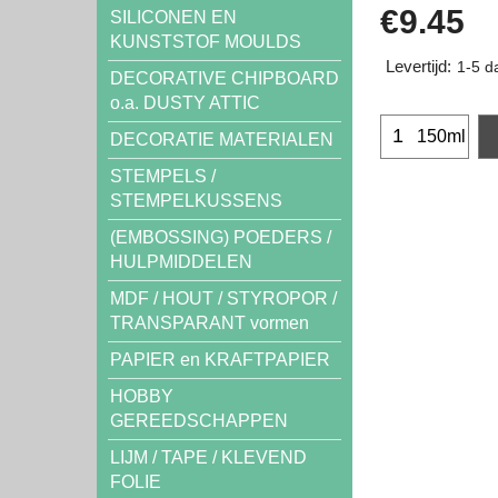
€
9.45
SILICONEN EN
KUNSTSTOF MOULDS
Levertijd:
1-5 d
DECORATIVE CHIPBOARD
o.a. DUSTY ATTIC
150ml
DECORATIE MATERIALEN
STEMPELS /
STEMPELKUSSENS
(EMBOSSING) POEDERS /
HULPMIDDELEN
MDF / HOUT / STYROPOR /
TRANSPARANT vormen
PAPIER en KRAFTPAPIER
HOBBY
GEREEDSCHAPPEN
LIJM / TAPE / KLEVEND
FOLIE