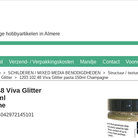
e hobbyartikelen in Almere
id
Verzend- / Verpakkingskosten
Mandje
Contact
Voor
e
>
SCHILDEREN / MIXED MEDIA BENODIGDHEDEN
>
Structuur / textu
Glitter
>
1203.102.48 Viva Glitter pasta 150ml Champagne
8 Viva Glitter
ml
ne
4042972145101