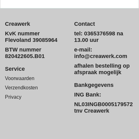
Creawerk
Contact
KvK nummer
tel: 0365376598 na
Flevoland 39085964
13.00 uur
BTW nummer
e-mail:
820422605.B01
info@creawerk.com
afhalen bestelling op
Service
afspraak mogelijk
Voorwaarden
Bankgegevens
Verzendkosten
ING Bank:
Privacy
NL03INGB0005179572
tnv Creawerk