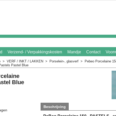
id
Verzend- / Verpakkingskosten
Mandje
Contact
Voor
e
>
VERF / INKT / LAKKEN
>
Porselein-, glasverf
>
Pebeo Porcelaine 15
astels Pastel Blue
celaine
stel Blue
Beschrijving
agen