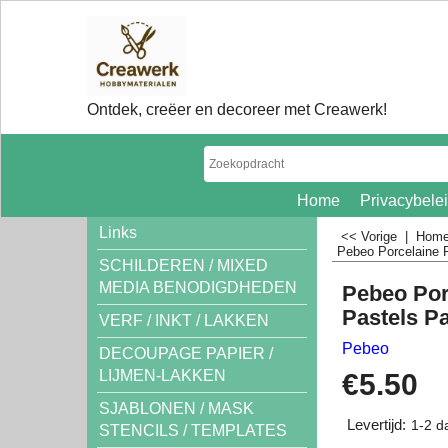
Ontdek, creëer en decoreer met Creawerk!
Home
Privacybele
Links
<< Vorige
|
Hom
Pebeo Porcelaine P
SCHILDEREN / MIXED
MEDIA BENODIGDHEDEN
Pebeo Por
Pastels Pa
VERF / INKT / LAKKEN
Pebeo
DECOUPAGE PAPIER /
LIJMEN-LAKKEN
€
5.50
SJABLONEN / MASK
Levertijd:
1-2 d
STENCILS / TEMPLATES