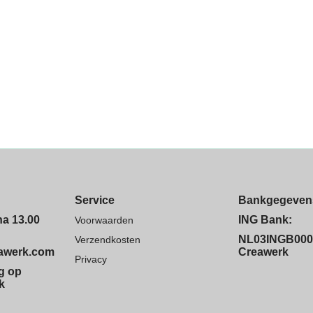
Service
Bankgegeven
na 13.00
ING Bank:
Voorwaarden
NL03INGB000
Verzendkosten
eawerk.com
Creawerk
Privacy
ng op
k