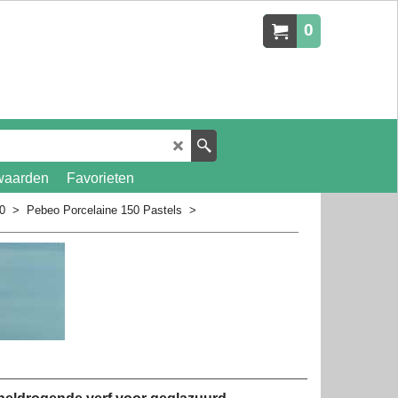
0
waarden
Favorieten
0
>
Pebeo Porcelaine 150 Pastels
>