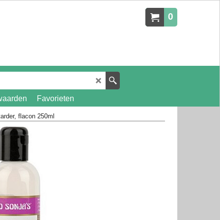
0
waarden
Favorieten
tarder, flacon 250ml