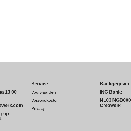
Service
Bankgegeven
na 13.00
ING Bank:
Voorwaarden
NL03INGB000
Verzendkosten
eawerk.com
Creawerk
Privacy
ng op
k