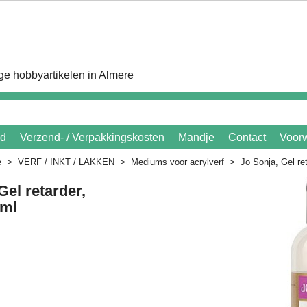
e hobbyartikelen in Almere
id
Verzend- / Verpakkingskosten
Mandje
Contact
Voor
e
>
VERF / INKT / LAKKEN
>
Mediums voor acrylverf
>
Jo Sonja, Gel re
Gel retarder,
0ml