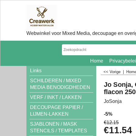
Webwinkel voor Mixed Media, decoupage en overig
Home
Privacybele
Links
<< Vorige
|
Hom
SCHILDEREN / MIXED
Jo Sonja, 
MEDIA BENODIGDHEDEN
flacon 25
VERF / INKT / LAKKEN
JoSonja
DECOUPAGE PAPIER /
-5%
LIJMEN-LAKKEN
€
12.15
SJABLONEN / MASK
€
11.54
STENCILS / TEMPLATES