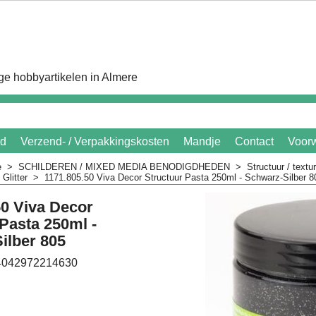
e hobbyartikelen in Almere
id
Verzend- / Verpakkingskosten
Mandje
Contact
Voor
e
>
SCHILDEREN / MIXED MEDIA BENODIGDHEDEN
>
Structuur / textu
Glitter
>
1171.805.50 Viva Decor Structuur Pasta 250ml - Schwarz-Silber 8
50 Viva Decor
Pasta 250ml -
ilber 805
4042972214630