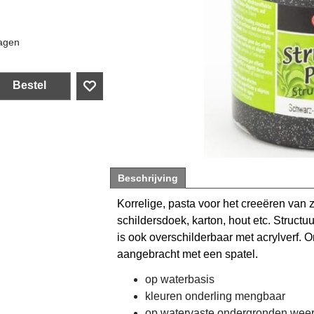
agen
Bestel
Beschrijving
Korrelige, pasta voor het creeëren van 
schildersdoek, karton, hout etc. Struc
is ook overschilderbaar met acrylverf. O
aangebracht met een spatel.
op waterbasis
kleuren onderling mengbaar
op watervaste ondergronden wee