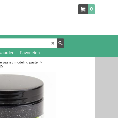
0
waarden
Favorieten
re paste / modeling paste
>
05