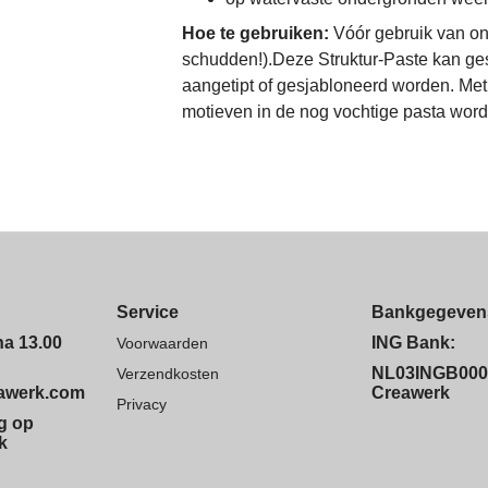
Hoe te gebruiken:
Vóór gebruik van o
schudden!).Deze Struktur-Paste kan ge
aangetipt of gesjabloneerd worden. Me
motieven in de nog vochtige pasta wor
Service
Bankgegeven
na 13.00
ING Bank:
Voorwaarden
NL03INGB000
Verzendkosten
eawerk.com
Creawerk
Privacy
ng op
k