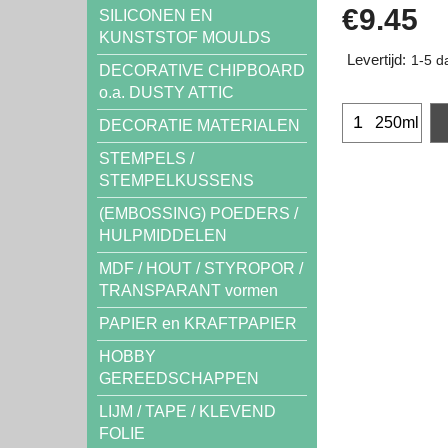
€
9.45
SILICONEN EN
KUNSTSTOF MOULDS
Levertijd:
1-5 d
DECORATIVE CHIPBOARD
o.a. DUSTY ATTIC
250ml
DECORATIE MATERIALEN
STEMPELS /
STEMPELKUSSENS
(EMBOSSING) POEDERS /
HULPMIDDELEN
MDF / HOUT / STYROPOR /
TRANSPARANT vormen
PAPIER en KRAFTPAPIER
HOBBY
GEREEDSCHAPPEN
LIJM / TAPE / KLEVEND
FOLIE