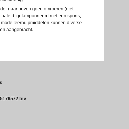
nder naar boven goed omroeren (niet
spateld, getamponneerd met een spons,
t modelleerhulpmiddelen kunnen diverse
den aangebracht.
s
5179572 tnv