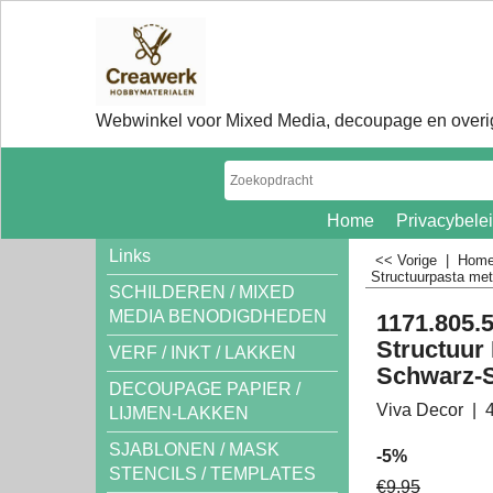
Webwinkel voor Mixed Media, decoupage en overig
Home
Privacybele
Links
<< Vorige
|
Hom
Structuurpasta met 
SCHILDEREN / MIXED
MEDIA BENODIGDHEDEN
1171.805.
Structuur 
VERF / INKT / LAKKEN
Schwarz-S
DECOUPAGE PAPIER /
Viva Decor
LIJMEN-LAKKEN
SJABLONEN / MASK
-5%
STENCILS / TEMPLATES
€
9.95