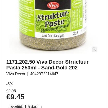
1171.202.50 Viva Decor Structuur
Pasta 250ml - Sand-Gold 202
Viva Decor
4042972214647
-5%
€
9.95
€
9.45
Levertijd:
1-5 dagen