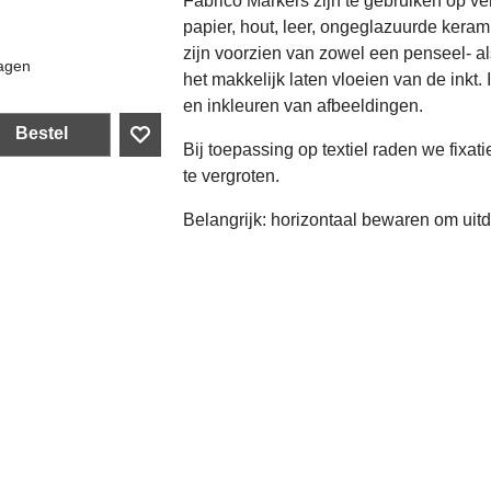
Fabrico Markers zijn te gebruiken op ve
papier, hout, leer, ongeglazuurde kera
zijn voorzien van zowel een penseel- a
agen
het makkelijk laten vloeien van de inkt.
en inkleuren van afbeeldingen.
Bestel
Bij toepassing op textiel raden we fixat
te vergroten.
Belangrijk: horizontaal bewaren om uit