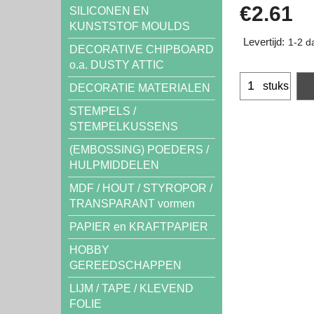
€
2.61
SILICONEN EN
KUNSTSTOF MOULDS
Levertijd:
1-2 d
DECORATIVE CHIPBOARD
o.a. DUSTY ATTIC
stuks
DECORATIE MATERIALEN
STEMPELS /
STEMPELKUSSENS
(EMBOSSING) POEDERS /
HULPMIDDELEN
MDF / HOUT / STYROPOR /
TRANSPARANT vormen
PAPIER en KRAFTPAPIER
HOBBY
GEREEDSCHAPPEN
LIJM / TAPE / KLEVEND
FOLIE