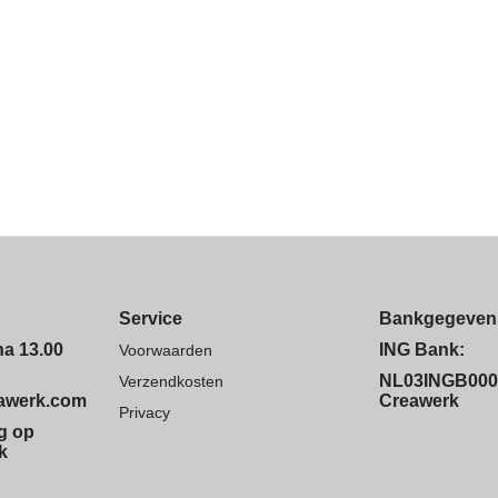
Service
Bankgegeven
na 13.00
ING Bank:
Voorwaarden
NL03INGB000
Verzendkosten
eawerk.com
Creawerk
Privacy
ng op
k