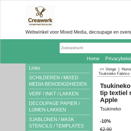
Webwinkel voor Mixed Media, decoupage en overig
Home
Privacybele
Links
<< Vorige
|
Hom
Tsukineko Fabrico 
SCHILDEREN / MIXED
MEDIA BENODIGDHEDEN
Tsukineko
tip textie
VERF / INKT / LAKKEN
Apple
DECOUPAGE PAPIER /
Tsukineko
LIJMEN-LAKKEN
SJABLONEN / MASK
-10%
STENCILS / TEMPLATES
€
2.90