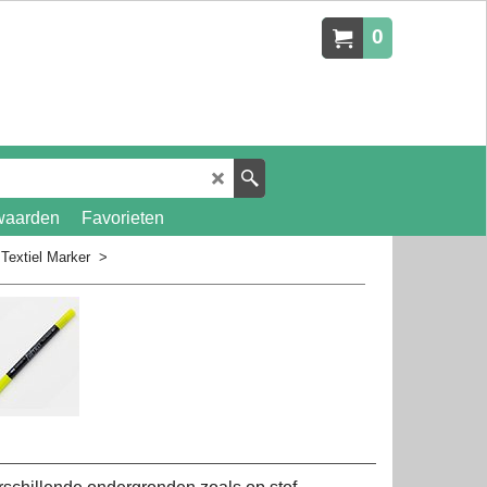
0
waarden
Favorieten
 Textiel Marker
>