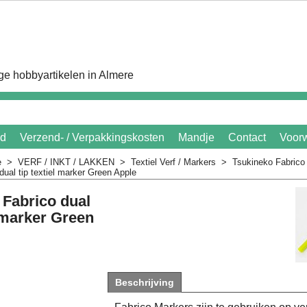
e hobbyartikelen in Almere
id
Verzend- / Verpakkingskosten
Mandje
Contact
Voor
e
>
VERF / INKT / LAKKEN
>
Textiel Verf / Markers
>
Tsukineko Fabrico
dual tip textiel marker Green Apple
 Fabrico dual
l marker Green
Beschrijving