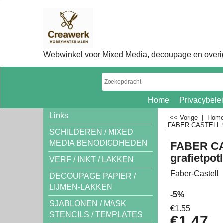
Webwinkel voor Mixed Media, decoupage en overig
Home
Privacybele
Links
<< Vorige
|
Hom
FABER CASTELL 900
SCHILDEREN / MIXED
MEDIA BENODIGDHEDEN
FABER CA
grafietpot
VERF / INKT / LAKKEN
Faber-Castell
DECOUPAGE PAPIER /
LIJMEN-LAKKEN
-5%
SJABLONEN / MASK
€
1.55
STENCILS / TEMPLATES
€
1.47