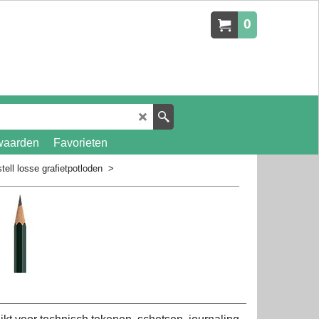
0
waarden
Favorieten
tell losse grafietpotloden
>