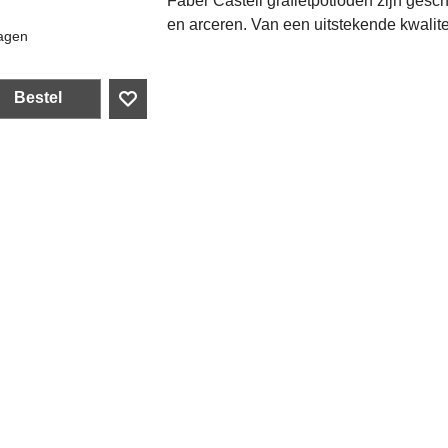
Faber Castell grafietpotloden zijn gesch
en arceren. Van een uitstekende kwalite
agen
Bestel