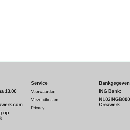
Service
Bankgegeven
na 13.00
ING Bank:
Voorwaarden
NL03INGB000
Verzendkosten
eawerk.com
Creawerk
Privacy
ng op
k