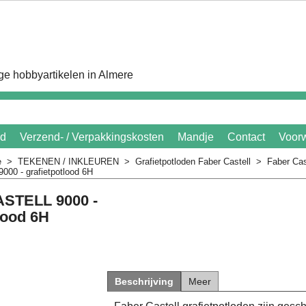
e hobbyartikelen in Almere
id
Verzend- / Verpakkingskosten
Mandje
Contact
Voor
e
>
TEKENEN / INKLEUREN
>
Grafietpotloden Faber Castell
>
Faber Cas
0 - grafietpotlood 6H
STELL 9000 -
lood 6H
Beschrijving
Meer