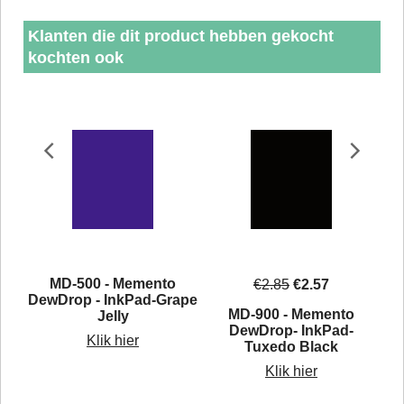
Klanten die dit product hebben gekocht
kochten ook
MD-500 - Memento
€
2.85
€
2.57
DewDrop - InkPad-Grape
MD-900 - Memento
Jelly
al
DewDrop- InkPad-
Klik hier
Tuxedo Black
Klik hier