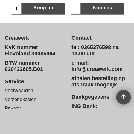
Koop nu
Koop nu
Creawerk
Contact
KvK nummer
tel: 0365376598 na
Flevoland 39085964
13.00 uur
BTW nummer
e-mail:
820422605.B01
info@creawerk.com
afhalen bestelling op
Service
afspraak mogelijk
Voorwaarden
Bankgegevens
Verzendkosten
ING Bank:
Privacy
NL03INGB0005179572
tnv Creawerk