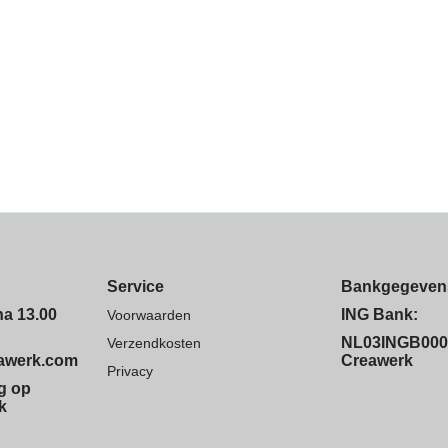
Service
Bankgegeven
na 13.00
ING Bank:
Voorwaarden
NL03INGB000
Verzendkosten
eawerk.com
Creawerk
Privacy
ng op
k