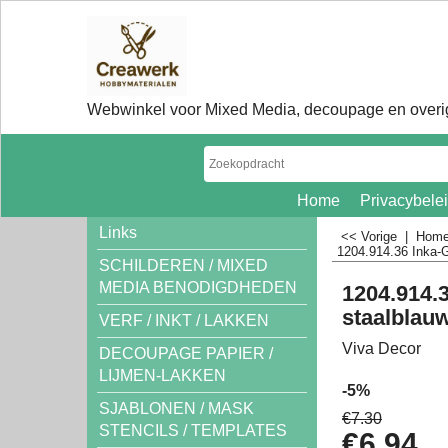
Webwinkel voor Mixed Media, decoupage en overig
Home
Privacybele
Links
<< Vorige
|
Hom
1204.914.36 Inka-G
SCHILDEREN / MIXED
MEDIA BENODIGDHEDEN
1204.914.
staalblau
VERF / INKT / LAKKEN
Viva Decor
DECOUPAGE PAPIER /
LIJMEN-LAKKEN
-5%
SJABLONEN / MASK
€
7.30
STENCILS / TEMPLATES
€
6.94