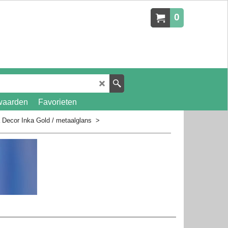
0
waarden
Favorieten
 Decor Inka Gold / metaalglans
>