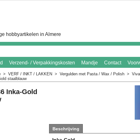
e hobbyartikelen in Almere
id
Verzend- / Verpakkingskosten
Mandje
Contact
Voor
e
>
VERF / INKT / LAKKEN
>
Vergulden met Pasta / Wax / Polish
>
Viva
old staalblauw
36 Inka-Gold
w
Beschrijving