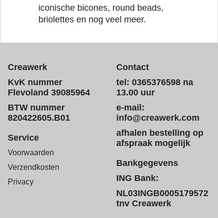
iconische bicones, round beads,
briolettes en nog veel meer.
Creawerk
Contact
KvK nummer
tel: 0365376598 na
Flevoland 39085964
13.00 uur
BTW nummer
e-mail:
820422605.B01
info@creawerk.com
afhalen bestelling op
Service
afspraak mogelijk
Voorwaarden
Bankgegevens
Verzendkosten
ING Bank:
Privacy
NL03INGB0005179572
tnv Creawerk