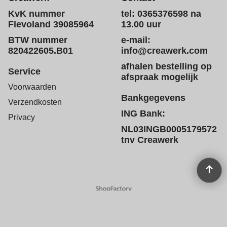
KvK nummer
tel: 0365376598 na
Flevoland 39085964
13.00 uur
BTW nummer
e-mail:
820422605.B01
info@creawerk.com
afhalen bestelling op
Service
afspraak mogelijk
Voorwaarden
Bankgegevens
Verzendkosten
ING Bank:
Privacy
NL03INGB0005179572
tnv Creawerk
Webwinkel gemaakt met
ShopFactory webwinkel
software.