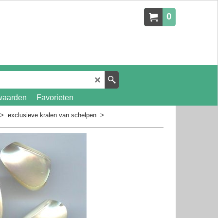
0
waarden
Favorieten
>
exclusieve kralen van schelpen
>