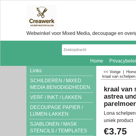
Webwinkel voor Mixed Media, decoupage en overig
Home
Privacybele
Links
<< Vorige
|
Hom
kraal van schelpe
SCHILDEREN / MIXED
MEDIA BENODIGDHEDEN
kraal van
astrea und
VERF / INKT / LAKKEN
parelmoe
DECOUPAGE PAPIER /
Lona schelpen
LIJMEN-LAKKEN
uniek product
SJABLONEN / MASK
€
3.75
STENCILS / TEMPLATES