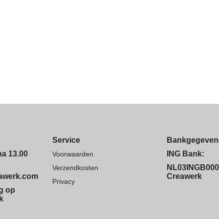
Service
Bankgegeven
na 13.00
ING Bank:
Voorwaarden
NL03INGB000
Verzendkosten
eawerk.com
Creawerk
Privacy
ng op
k