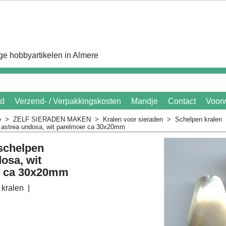
e hobbyartikelen in Almere
id
Verzend- / Verpakkingskosten
Mandje
Contact
Voor
e
>
ZELF SIERADEN MAKEN
>
Kralen voor sieraden
>
Schelpen kralen
n astrea undosa, wit parelmoer ca 30x20mm
 schelpen
osa, wit
r ca 30x20mm
 kralen