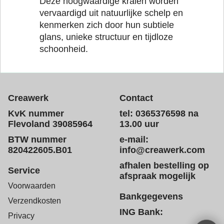
Deze hoogwaardige kralen worden
vervaardigd uit natuurlijke schelp en
kenmerken zich door hun subtiele
glans, unieke structuur en tijdloze
schoonheid.
Creawerk
Contact
KvK nummer
tel: 0365376598 na
Flevoland 39085964
13.00 uur
BTW nummer
e-mail:
820422605.B01
info@creawerk.com
afhalen bestelling op
Service
afspraak mogelijk
Voorwaarden
Bankgegevens
Verzendkosten
ING Bank:
Privacy