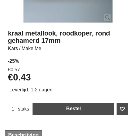
kraal metallook, roodkoper, rond
gehamerd 17mm
Kars / Make Me
-25%
€
0.57
€
0.43
Levertijd:
1-2 dagen
Bestel
stuks
Beschrijving