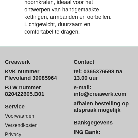
hoornkralen, ideaal voor het
ontwerpen van handgemaakte
kettingen, armbanden en oorbellen.
Lichtgewicht, duurzaam en
comfortabel te dragen.
Creawerk
Contact
KvK nummer
tel: 0365376598 na
Flevoland 39085964
13.00 uur
BTW nummer
e-mail:
820422605.B01
info@creawerk.com
afhalen bestelling op
Service
afspraak mogelijk
Voorwaarden
Bankgegevens
Verzendkosten
ING Bank:
Privacy