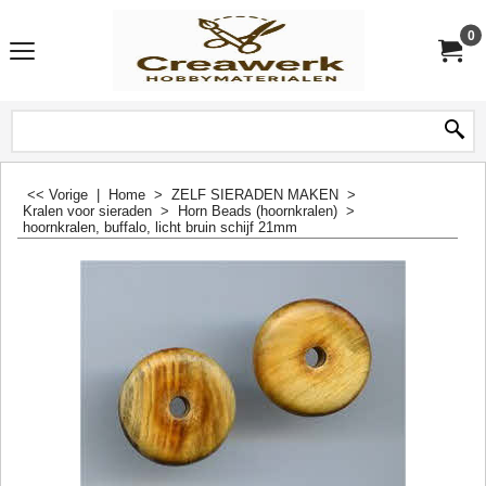
0
<< Vorige
|
Home
>
ZELF SIERADEN MAKEN
>
Kralen voor sieraden
>
Horn Beads (hoornkralen)
>
hoornkralen, buffalo, licht bruin schijf 21mm