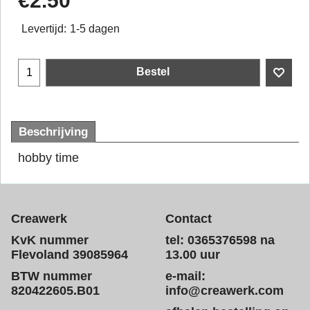
€
2.50
Levertijd:
1-5 dagen
Bestel
Beschrijving
hobby time
Creawerk
Contact
KvK nummer
tel: 0365376598 na
Flevoland 39085964
13.00 uur
BTW nummer
e-mail:
820422605.B01
info@creawerk.com