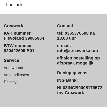
houtlook
Creawerk
Contact
KvK nummer
tel: 0365376598 na
Flevoland 39085964
13.00 uur
BTW nummer
e-mail:
820422605.B01
info@creawerk.com
afhalen bestelling op
Service
afspraak mogelijk
Voorwaarden
Bankgegevens
Verzendkosten
ING Bank:
Privacy
NL03INGB0005179572
tnv Creawerk