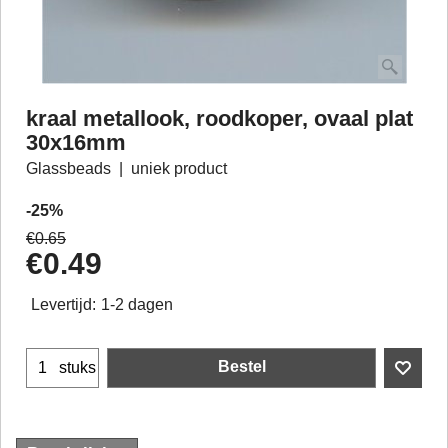
kraal metallook, roodkoper, ovaal plat
30x16mm
Glassbeads
uniek product
-25%
€
0.65
€
0.49
Levertijd:
1-2 dagen
Bestel
stuks