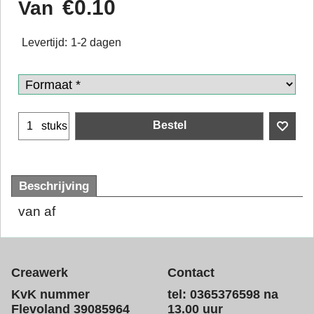
€
0.10
Van
Levertijd:
1-2 dagen
Bestel
stuks
Beschrijving
van af
Creawerk
Contact
KvK nummer
tel: 0365376598 na
Flevoland 39085964
13.00 uur