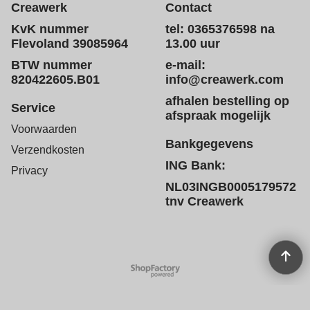
Creawerk
Contact
KvK nummer
tel: 0365376598 na
Flevoland 39085964
13.00 uur
BTW nummer
e-mail:
820422605.B01
info@creawerk.com
afhalen bestelling op
Service
afspraak mogelijk
Voorwaarden
Bankgegevens
Verzendkosten
ING Bank:
Privacy
NL03INGB0005179572
tnv Creawerk
Webwinkel gemaakt met
ShopFactory webwinkel
software.