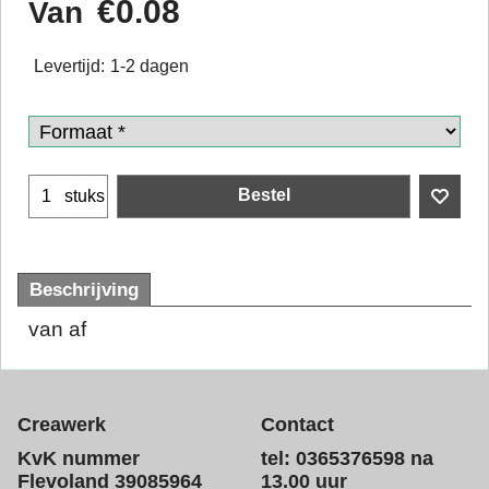
€
0.08
Van
Levertijd:
1-2 dagen
Bestel
stuks
Beschrijving
van af
Creawerk
Contact
KvK nummer
tel: 0365376598 na
Flevoland 39085964
13.00 uur