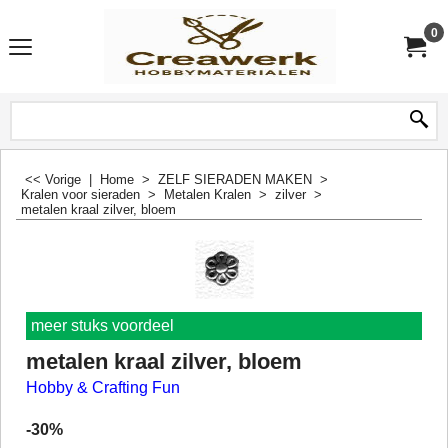
0
<< Vorige
|
Home
>
ZELF SIERADEN MAKEN
>
Kralen voor sieraden
>
Metalen Kralen
>
zilver
>
metalen kraal zilver, bloem
meer stuks voordeel
metalen kraal zilver, bloem
Hobby & Crafting Fun
-30%