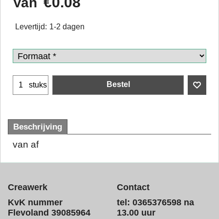
€
0.08
Van
Levertijd:
1-2 dagen
Bestel
stuks
Beschrijving
van af
Creawerk
Contact
KvK nummer
tel: 0365376598 na
Flevoland 39085964
13.00 uur