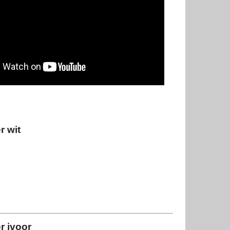
r wit
r ivoor