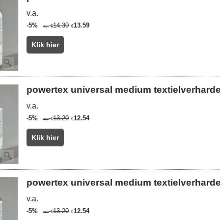
v.a.
-5%
14.30
13.59
€
€
Van
Klik hier
powertex universal medium textielverharde
v.a.
-5%
13.20
12.54
€
€
Van
Klik hier
powertex universal medium textielverhard
v.a.
-5%
13.20
12.54
€
€
Van