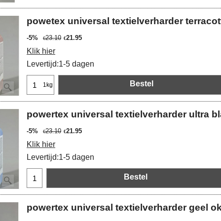
powetex universal textielverharder terracott
-5%
23.10
21.95
€
€
Klik hier
Levertijd:
1-5 dagen
Bestel
1kg
powertex universal textielverharder ultra bl
-5%
23.10
21.95
€
€
Klik hier
Levertijd:
1-5 dagen
Bestel
powertex universal textielverharder geel oke