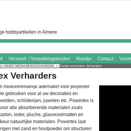
e hobbyartikelen in Almere
id
Verzend- / Verpakkingskosten
Mandje
Contact
Voor
N / MIXED MEDIA BENODIGDHEDEN
>
Textiel verharders Verharders
ex Verharders
 milieuvriendelijk alternatief voor polyester
 te gebruiken voor al uw decoraties en
eelden, schilderijen, juwelen etc. Powertex is
voor alle absorberende materialen zoals
, karton, leder, pluche, glasvezelmatten en
keur natuurlijke materialen. Powertex laat
engen met zand en houtpoeder om structuren