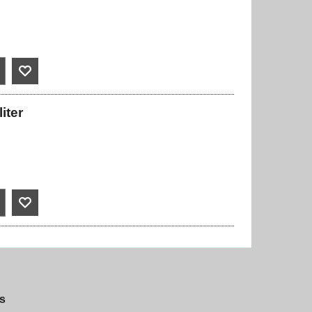
iter
s