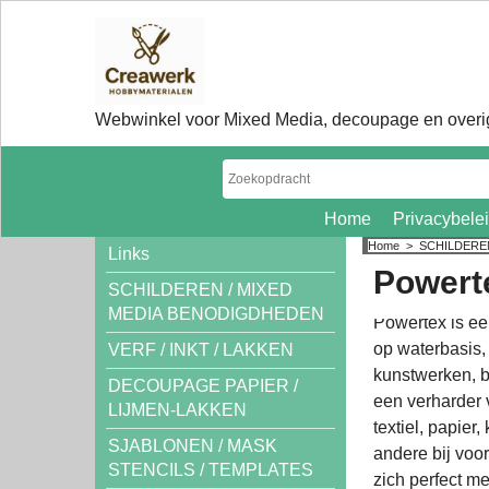
Webwinkel voor Mixed Media, decoupage en overig
Home
Privacybele
Home
>
SCHILDERE
Links
Powert
SCHILDEREN / MIXED
MEDIA BENODIGDHEDEN
Powertex is een
op waterbasis,
VERF / INKT / LAKKEN
kunstwerken, b
DECOUPAGE PAPIER /
een verharder 
LIJMEN-LAKKEN
textiel, papier
SJABLONEN / MASK
andere bij voor
STENCILS / TEMPLATES
zich perfect m