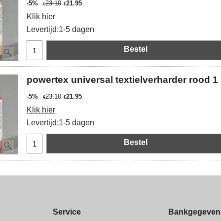
-5%
23.10
21.95
€
€
Klik hier
Levertijd:
1-5 dagen
Bestel
powertex universal textielverharder rood 1 l
-5%
23.10
21.95
€
€
Klik hier
Levertijd:
1-5 dagen
Bestel
Service
Bankgegeven