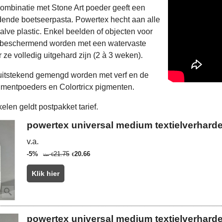
ombinatie met Stone Art poeder geeft een
dende boetseerpasta. Powertex hecht aan alle
alve plastic. Enkel beelden of objecten voor
 beschermend worden met een watervaste
ze volledig uitgehard zijn (2 à 3 weken).
uitstekend gemengd worden met verf en de
mentpoeders en Colortricx pigmenten.
elen geldt postpakket tarief.
powertex universal medium textielverharde
v.a.
-5%
21.75
20.66
€
€
Van
Klik hier
powertex universal medium textielverharde