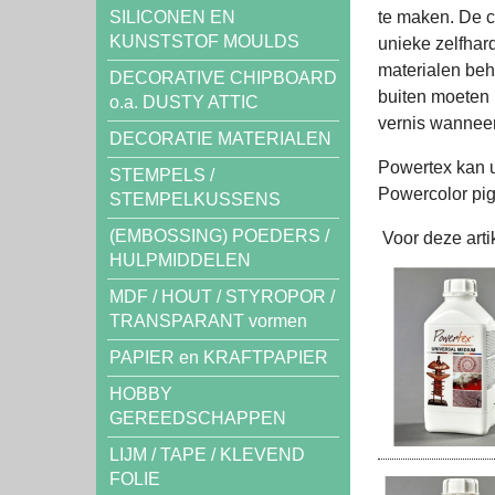
SILICONEN EN
te maken. De c
KUNSTSTOF MOULDS
unieke zelfhar
materialen beh
DECORATIVE CHIPBOARD
buiten moeten
o.a. DUSTY ATTIC
vernis wanneer 
DECORATIE MATERIALEN
Powertex kan 
STEMPELS /
Powercolor pig
STEMPELKUSSENS
(EMBOSSING) POEDERS /
Voor deze artik
HULPMIDDELEN
MDF / HOUT / STYROPOR /
TRANSPARANT vormen
PAPIER en KRAFTPAPIER
HOBBY
GEREEDSCHAPPEN
LIJM / TAPE / KLEVEND
FOLIE