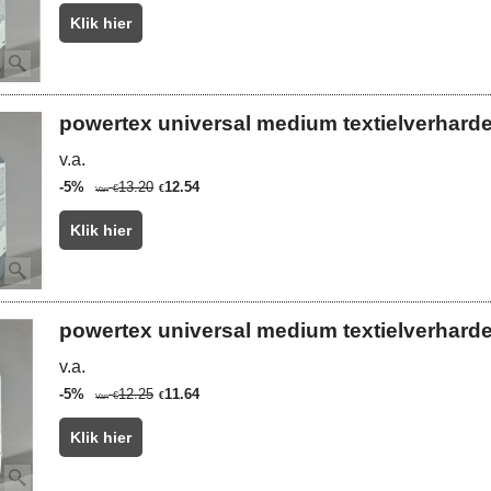
Klik hier
powertex universal medium textielverharde
v.a.
-5%
13.20
12.54
€
€
Van
Klik hier
powertex universal medium textielverharde
v.a.
-5%
12.25
11.64
€
€
Van
Klik hier