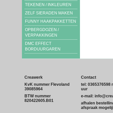
TEKENEN / INKLEUREN
ZELF SIERADEN MAKEN
FUNNY HAAKPAKKETTEN
OPBERGDOZEN /
VERPAKKINGEN
DMC EFFECT
BORDUURGAREN
Creawerk
Contact
KvK nummer Flevoland
tel: 0365376598 
39085964
uur
BTW nummer
e-mail: info@cr
820422605.B01
afhalen bestelli
afspraak mogelij