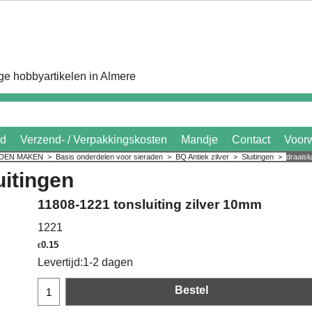
e hobbyartikelen in Almere
id
Verzend- / Verpakkingskosten
Mandje
Contact
Voor
ADEN MAKEN
>
Basis onderdelen voor sieraden
>
BQ Antiek zilver
>
Sluitingen
>
draaislu
uitingen
11808-1221 tonsluiting zilver 10mm
1221
0.15
€
Levertijd:
1-2 dagen
Bestel