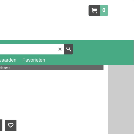
0
waarden
Favorieten
itingen