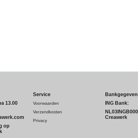
Service
Bankgegeven
na 13.00
ING Bank:
Voorwaarden
NL03INGB000
Verzendkosten
eawerk.com
Creawerk
Privacy
ng op
k