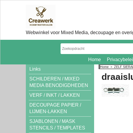
Webwinkel voor Mixed Media, decoupage en overig
Home
Privacybele
Home
>
ZELF SIER
Links
draaisl
SCHILDEREN / MIXED
MEDIA BENODIGDHEDEN
VERF / INKT / LAKKEN
DECOUPAGE PAPIER /
LIJMEN-LAKKEN
SJABLONEN / MASK
STENCILS / TEMPLATES