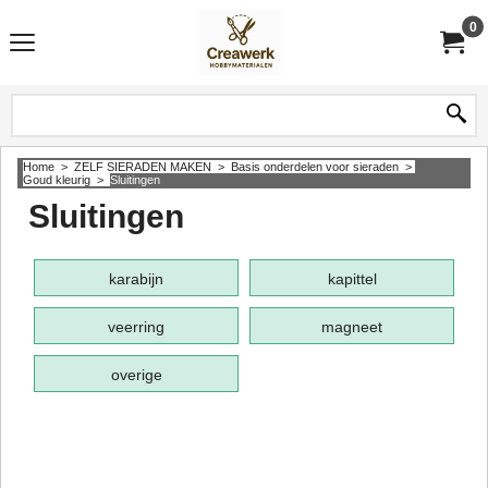
0
Home
>
ZELF SIERADEN MAKEN
>
Basis onderdelen voor sieraden
>
Goud kleurig
>
Sluitingen
Sluitingen
karabijn
kapittel
veerring
magneet
overige