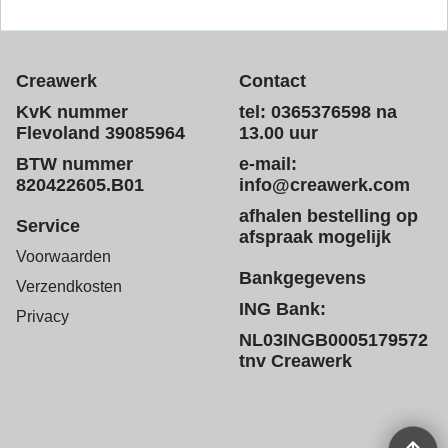
Creawerk
Contact
KvK nummer
tel: 0365376598 na
Flevoland 39085964
13.00 uur
BTW nummer
e-mail:
820422605.B01
info@creawerk.com
afhalen bestelling op
Service
afspraak mogelijk
Voorwaarden
Bankgegevens
Verzendkosten
ING Bank:
Privacy
NL03INGB0005179572
tnv Creawerk