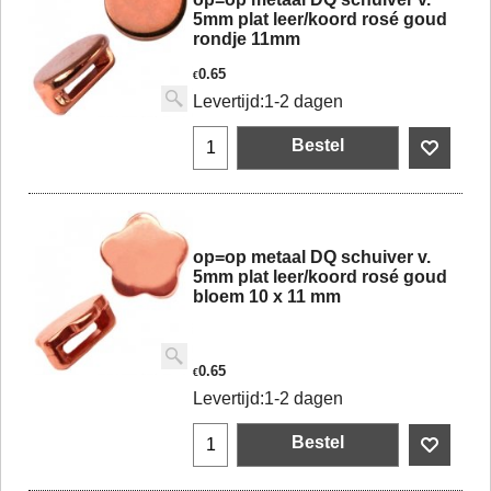
5mm plat leer/koord rosé goud
rondje 11mm
0.65
€
Levertijd:
1-2 dagen
Bestel
op=op metaal DQ schuiver v.
5mm plat leer/koord rosé goud
bloem 10 x 11 mm
0.65
€
Levertijd:
1-2 dagen
Bestel