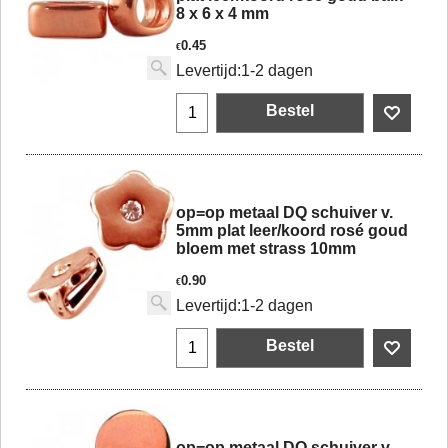
8 x 6 x 4 mm
0.45
€
Levertijd:
1-2 dagen
Bestel
op=op metaal DQ schuiver v.
5mm plat leer/koord rosé goud
bloem met strass 10mm
0.90
€
Levertijd:
1-2 dagen
Bestel
op=op metaal DQ schuiver v.