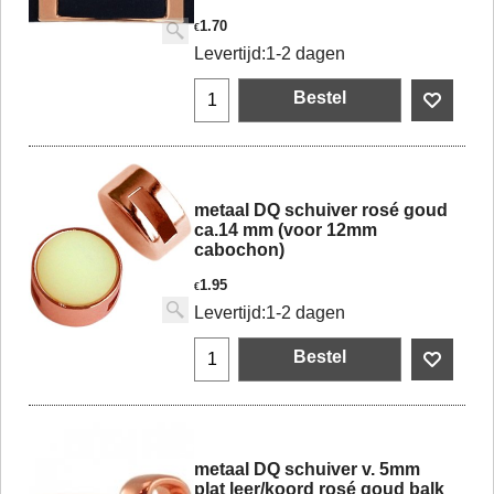
1.70
€
Levertijd:
1-2 dagen
Bestel
metaal DQ schuiver rosé goud
ca.14 mm (voor 12mm
cabochon)
1.95
€
Levertijd:
1-2 dagen
Bestel
metaal DQ schuiver v. 5mm
plat leer/koord rosé goud balk