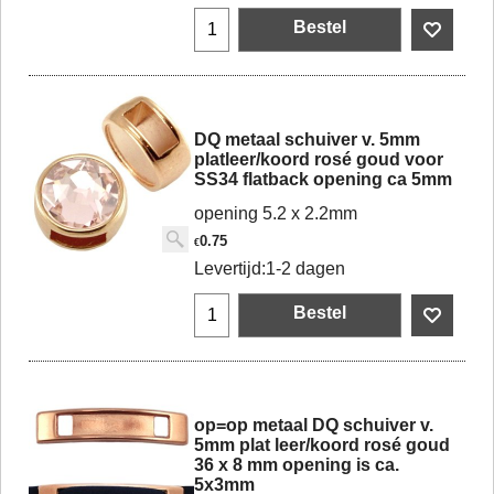
Bestel
DQ metaal schuiver v. 5mm
platleer/koord rosé goud voor
SS34 flatback opening ca 5mm
opening 5.2 x 2.2mm
0.75
€
Levertijd:
1-2 dagen
Bestel
op=op metaal DQ schuiver v.
5mm plat leer/koord rosé goud
36 x 8 mm opening is ca.
5x3mm