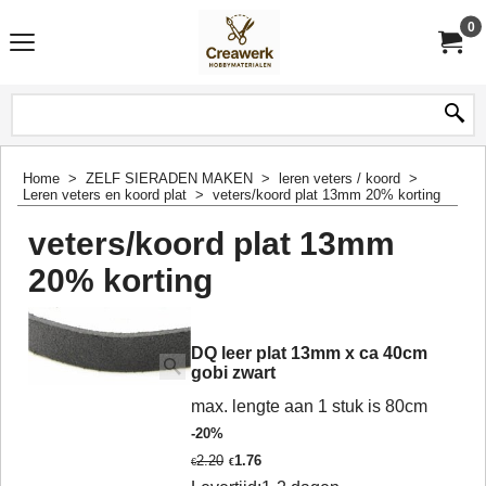
0
Home
>
ZELF SIERADEN MAKEN
>
leren veters / koord
>
Leren veters en koord plat
>
veters/koord plat 13mm 20% korting
veters/koord plat 13mm
20% korting
DQ leer plat 13mm x ca 40cm
gobi zwart
max. lengte aan 1 stuk is 80cm
-20%
2.20
1.76
€
€