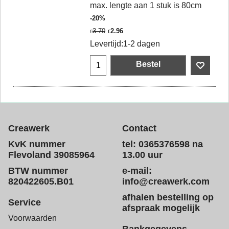
max. lengte aan 1 stuk is 80cm
-20%
3.70
2.96
€
€
Levertijd:
1-2 dagen
Bestel
Creawerk
Contact
KvK nummer
tel: 0365376598 na
Flevoland 39085964
13.00 uur
BTW nummer
e-mail:
820422605.B01
info@creawerk.com
afhalen bestelling op
Service
afspraak mogelijk
Voorwaarden