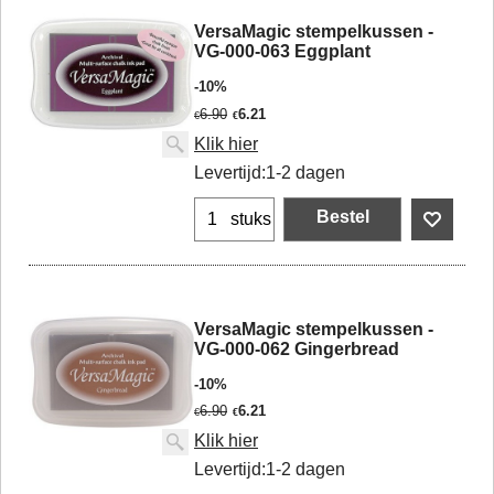
VersaMagic stempelkussen -
VG-000-063 Eggplant
-10%
6.90
6.21
€
€
Klik hier
Levertijd:
1-2 dagen
Bestel
stuks
VersaMagic stempelkussen -
VG-000-062 Gingerbread
-10%
6.90
6.21
€
€
Klik hier
Levertijd:
1-2 dagen