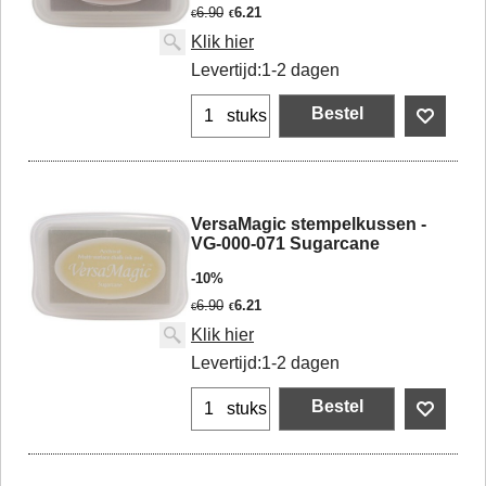
6.90
6.21
€
€
Klik hier
Levertijd:
1-2 dagen
Bestel
stuks
VersaMagic stempelkussen -
VG-000-071 Sugarcane
-10%
6.90
6.21
€
€
Klik hier
Levertijd:
1-2 dagen
Bestel
stuks