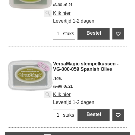
6.90
6.21
€
€
Klik hier
Levertijd:
1-2 dagen
Bestel
stuks
VersaMagic stempelkussen -
VG-000-059 Spanish Olive
-10%
6.90
6.21
€
€
Klik hier
Levertijd:
1-2 dagen
Bestel
stuks