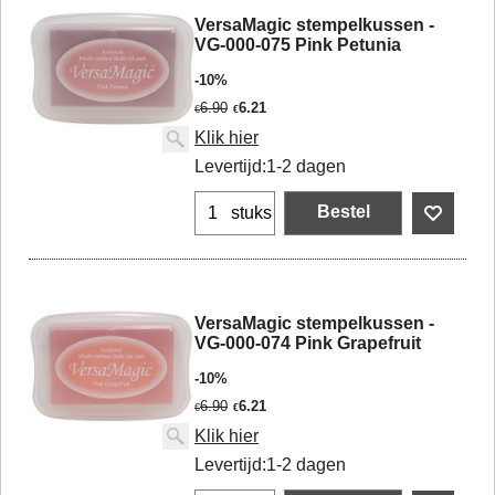
VersaMagic stempelkussen -
VG-000-075 Pink Petunia
-10%
6.90
6.21
€
€
Klik hier
Levertijd:
1-2 dagen
Bestel
stuks
VersaMagic stempelkussen -
VG-000-074 Pink Grapefruit
-10%
6.90
6.21
€
€
Klik hier
Levertijd:
1-2 dagen