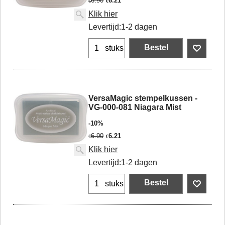
6.90
6.21
€
€
Klik hier
Levertijd:
1-2 dagen
Bestel
stuks
VersaMagic stempelkussen -
VG-000-081 Niagara Mist
-10%
6.90
6.21
€
€
Klik hier
Levertijd:
1-2 dagen
Bestel
stuks