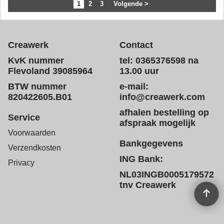
1
2
3
Volgende >
Creawerk
Contact
KvK nummer
tel: 0365376598 na
Flevoland 39085964
13.00 uur
BTW nummer
e-mail:
820422605.B01
info@creawerk.com
afhalen bestelling op
Service
afspraak mogelijk
Voorwaarden
Bankgegevens
Verzendkosten
ING Bank:
Privacy
NL03INGB0005179572
tnv Creawerk