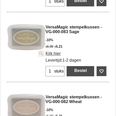
Bestel
stuks
VersaMagic stempelkussen -
VG-000-083 Sage
-10%
6.90
6.21
€
€
Klik hier
Levertijd:
1-2 dagen
Bestel
stuks
VersaMagic stempelkussen -
VG-000-082 Wheat
-10%