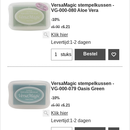
VersaMagic stempelkussen -
VG-000-080 Aloe Vera
-10%
6.90
6.21
€
€
Klik hier
Levertijd:
1-2 dagen
Bestel
stuks
VersaMagic stempelkussen -
VG-000-079 Oasis Green
-10%
6.90
6.21
€
€
Klik hier
Levertijd:
1-2 dagen