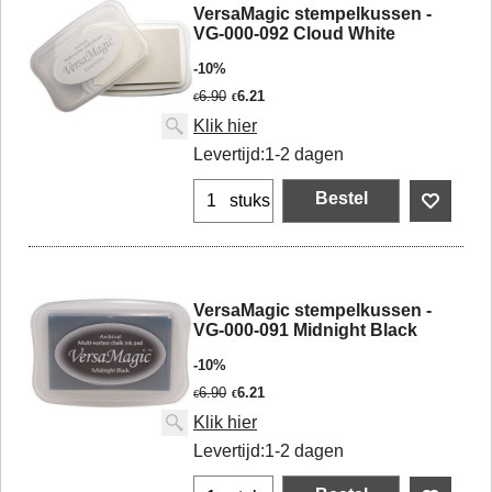
VersaMagic stempelkussen -
VG-000-092 Cloud White
-10%
6.90
6.21
€
€
Klik hier
Levertijd:
1-2 dagen
Bestel
stuks
VersaMagic stempelkussen -
VG-000-091 Midnight Black
-10%
6.90
6.21
€
€
Klik hier
Levertijd:
1-2 dagen