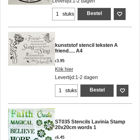
Levertijd:
1-2 dagen
Bestel
stuks
kunststof stencil teksten A
friend..... A4
3.95
€
Klik hier
Levertijd:
1-2 dagen
Bestel
stuks
ST035 Stencils Lavinia Stamp
20x20cm words 1
6.45
€