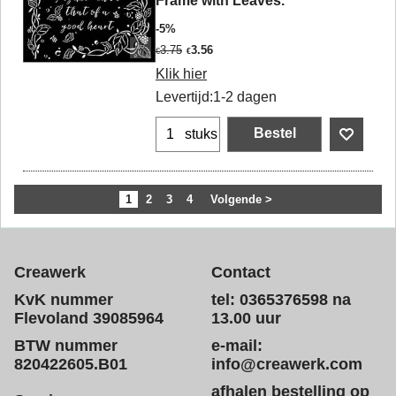
Frame with Leaves.
-5%
3.75
3.56
€
€
Klik hier
Levertijd:
1-2 dagen
Bestel
stuks
1
2
3
4
Volgende >
Creawerk
Contact
KvK nummer
tel: 0365376598 na
Flevoland 39085964
13.00 uur
BTW nummer
e-mail:
820422605.B01
info@creawerk.com
afhalen bestelling op