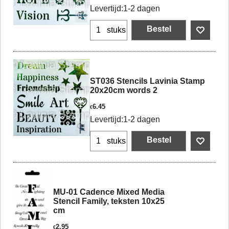
Levertijd:
1-2 dagen
Bestel
stuks
ST036 Stencils Lavinia Stamp
20x20cm words 2
6.45
€
Levertijd:
1-2 dagen
Bestel
stuks
MU-01 Cadence Mixed Media
Stencil Family, teksten 10x25
cm
2.95
€