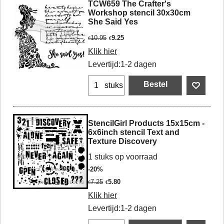
TCW659 The Crafter's
Workshop stencil 30x30cm
She Said Yes
10.95
9.25
€
€
Klik hier
Levertijd:
1-2 dagen
Bestel
stuks
StencilGirl Products 15x15cm -
6x6inch stencil Text and
Texture Discovery
1 stuks op voorraad
-20%
7.25
5.80
€
€
Klik hier
Levertijd:
1-2 dagen