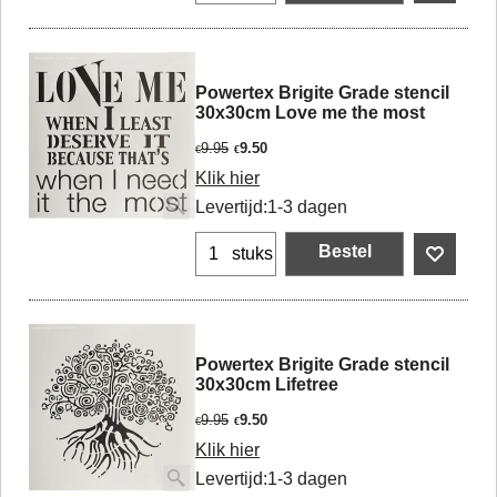
Powertex Brigite Grade stencil
30x30cm Love me the most
9.95
9.50
€
€
Klik hier
Levertijd:
1-3 dagen
Bestel
stuks
Powertex Brigite Grade stencil
30x30cm Lifetree
9.95
9.50
€
€
Klik hier
Levertijd:
1-3 dagen