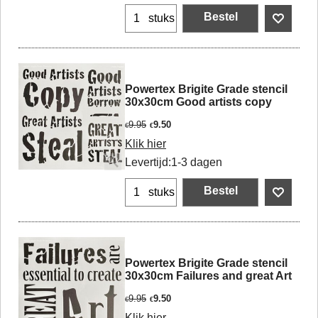
Bestel
stuks
Powertex Brigite Grade stencil
30x30cm Good artists copy
9.95
9.50
€
€
Klik hier
Levertijd:
1-3 dagen
Bestel
stuks
Powertex Brigite Grade stencil
30x30cm Failures and great Art
9.95
9.50
€
€
Klik hier