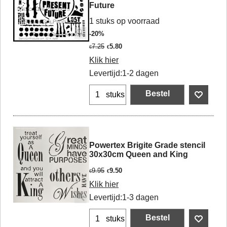
Future
1 stuks op voorraad
-20%
7.25
5.80
€
€
Klik hier
Levertijd:
1-2 dagen
Bestel
stuks
Powertex Brigite Grade stencil
30x30cm Queen and King
9.95
9.50
€
€
Klik hier
Levertijd:
1-3 dagen
Bestel
stuks