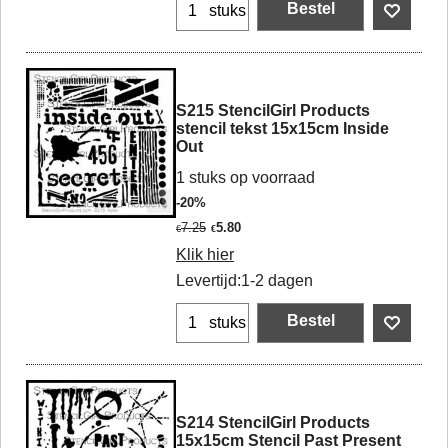
Bestel
stuks
S215 StencilGirl Products
stencil tekst 15x15cm Inside
Out
1 stuks op voorraad
-20%
7.25
5.80
€
€
Klik hier
Levertijd:
1-2 dagen
Bestel
stuks
S214 StencilGirl Products
15x15cm Stencil Past Present