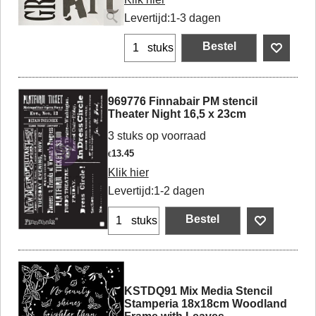
Levertijd:
1-3 dagen
Bestel
stuks
969776 Finnabair PM stencil
Theater Night 16,5 x 23cm
3 stuks op voorraad
13.45
€
Klik hier
Levertijd:
1-2 dagen
Bestel
stuks
KSTDQ91 Mix Media Stencil
Stamperia 18x18cm Woodland