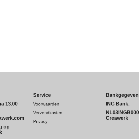
Service
Bankgegeven
na 13.00
ING Bank:
Voorwaarden
NL03INGB000
Verzendkosten
eawerk.com
Creawerk
Privacy
ng op
k