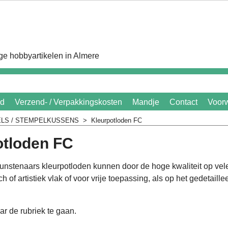
e hobbyartikelen in Almere
id
Verzend- / Verpakkingskosten
Mandje
Contact
Voor
LS / STEMPELKUSSENS
>
Kleurpotloden FC
otloden FC
nstenaars kleurpotloden kunnen door de hoge kwaliteit op ve
ch of artistiek vlak of voor vrije toepassing, als op het gedetail
r de rubriek te gaan.