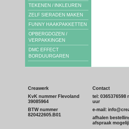
TEKENEN / INKLEUREN
ZELF SIERADEN MAKEN
FUNNY HAAKPAKKETTEN
OPBERGDOZEN /
VERPAKKINGEN
DMC EFFECT
BORDUURGAREN
Creawerk
Contact
KvK nummer Flevoland
tel: 0365376598 
39085964
uur
BTW nummer
e-mail: info@cr
820422605.B01
afhalen bestelli
afspraak mogelij