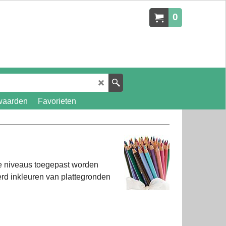
0
waarden
Favorieten
le niveaus toegepast worden
leerd inkleuren van plattegronden