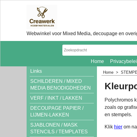
Webwinkel voor Mixed Media, decoupage en overig
Home
Privacybele
Links
Home
>
STEMPE
SCHILDEREN / MIXED
Kleurp
MEDIA BENODIGDHEDEN
VERF / INKT / LAKKEN
Polychromos ku
zoals op grafis
DECOUPAGE PAPIER /
en stempels.
LIJMEN-LAKKEN
SJABLONEN / MASK
Klik
hier
om naa
STENCILS / TEMPLATES