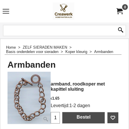
0
Home
>
ZELF SIERADEN MAKEN
>
Basis onderdelen voor sieraden
>
Koper kleurig
>
Armbanden
Armbanden
armband, roodkoper met
kapittel sluiting
1.65
€
Levertijd:
1-2 dagen
Bestel