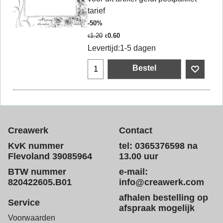
tarief
-50%
1.20
0.60
€
€
Levertijd:
1-5 dagen
Bestel
Creawerk
Contact
KvK nummer
tel: 0365376598 na
Flevoland 39085964
13.00 uur
BTW nummer
e-mail:
820422605.B01
info@creawerk.com
afhalen bestelling op
Service
afspraak mogelijk
Voorwaarden