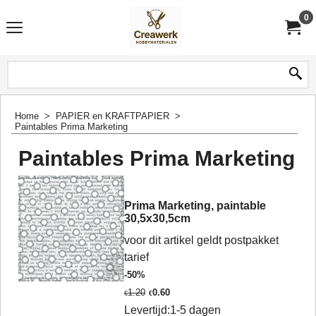
0
Home
>
PAPIER en KRAFTPAPIER
>
Paintables Prima Marketing
Paintables Prima Marketing
Prima Marketing, paintable
30,5x30,5cm
voor dit artikel geldt postpakket
tarief
-50%
1.20
0.60
€
€
Levertijd:
1-5 dagen