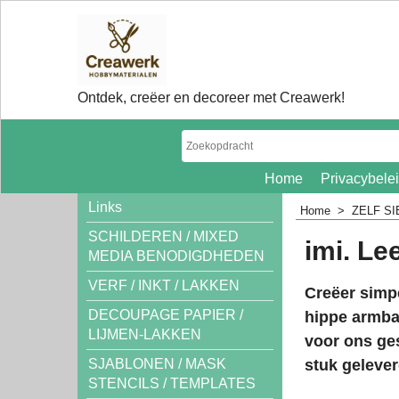
Ontdek, creëer en decoreer met Creawerk!
Home
Privacybele
Links
Home
>
ZELF S
SCHILDEREN / MIXED
imi. Le
MEDIA BENODIGDHEDEN
VERF / INKT / LAKKEN
Creëer simpe
DECOUPAGE PAPIER /
hippe armba
LIJMEN-LAKKEN
voor ons ges
stuk gelever
SJABLONEN / MASK
STENCILS / TEMPLATES