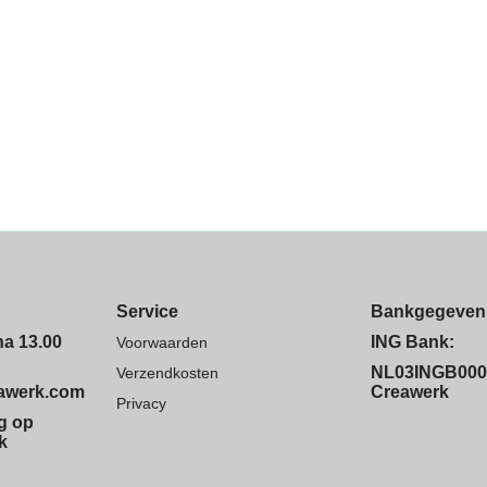
Service
Bankgegeven
na 13.00
ING Bank:
Voorwaarden
NL03INGB000
Verzendkosten
eawerk.com
Creawerk
Privacy
ng op
k