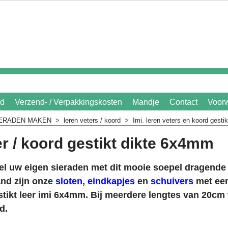
id
Verzend- / Verpakkingskosten
Mandje
Contact
Voor
IERADEN MAKEN
>
leren veters / koord
>
Imi. leren veters en koord gestik
er / koord gestikt dikte 6x4mm
l uw eigen sieraden met dit mooie soepel dragende g
nd zijn onze
sloten
,
eindkapjes
en
schuivers
met een
tikt leer imi 6x4mm. Bij meerdere lengtes van 20cm 
d.