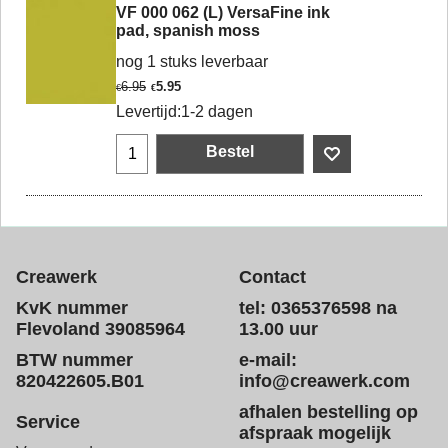
VF 000 062 (L) VersaFine ink
pad, spanish moss
nog 1 stuks leverbaar
6.95
5.95
€
€
Levertijd:
1-2 dagen
Bestel
Creawerk
Contact
KvK nummer
tel: 0365376598 na
Flevoland 39085964
13.00 uur
BTW nummer
e-mail:
820422605.B01
info@creawerk.com
afhalen bestelling op
Service
afspraak mogelijk