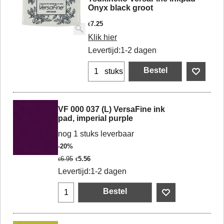
Onyx black groot
7.25
€
Klik hier
Levertijd:
1-2 dagen
Bestel
stuks
VF 000 037 (L) VersaFine ink
pad, imperial purple
nog 1 stuks leverbaar
-20%
6.95
5.56
€
€
Levertijd:
1-2 dagen
Bestel